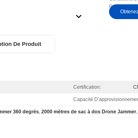
Paiement:
Obtenez
ption De Produit
Certification:
C
Capacité D'approvisionnemen
mmer 360 degrés
, 
2000 mètres de sac à dos Drone Jammer
,