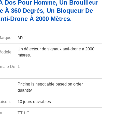
À Dos Pour Homme, Un Brouilleur
e À 360 Degrés, Un Bloqueur De
nti-Drone À 2000 Mètres.
arque:
MYT
Un détecteur de signaux anti-drone à 2000
odèle:
mètres.
imale De
1
Pricing is negotiable based on order
quantity
aison:
10 jours ouvrables
e
TT, LC