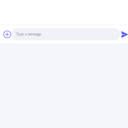
Photo
Video Call
Audio Call