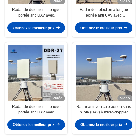
Vidéo
Vidéo
Radar de détection à longue
Radar de détection à longue
portée anti UAV avec
portée anti UAV avec
reconnaissance multi-cibles
reconnaissance multi-cibles
extrême et technologie de
extrême et technologie de
Obtenez le meilleur prix
Obtenez le meilleur prix
reconnaissance d'IA
reconnaissance d'IA
Vidéo
Vidéo
Radar de détection à longue
Radar anti-véhicule aérien sans
portée anti UAV avec
pilote (UAV) à micro-doppler
reconnaissance multi-cibles
MIMO doté d'une détection à
extrême et technologie de
longue portée et d'une
Obtenez le meilleur prix
Obtenez le meilleur prix
reconnaissance d'IA
reconnaissance multi-cibles de
haute précision