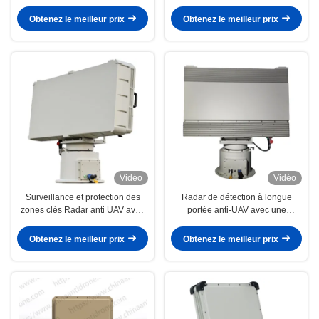
Pulse Doppler System with AI
edge micro-Doppler and flight
Machine Learning for All-weather
path technology
Obtenez le meilleur prix
Obtenez le meilleur prix
Detection of Low Small Slow
Targets, Minimizing False Alarms
Vidéo
Vidéo
Surveillance et protection des
Radar de détection à longue
zones clés Radar anti UAV avec
portée anti-UAV avec une
détection précise des cibles et
installation facile et une grande
réponse rapide en utilisant la
flexibilité dans la bande de
Obtenez le meilleur prix
Obtenez le meilleur prix
technologie S-Band
fréquences X-band