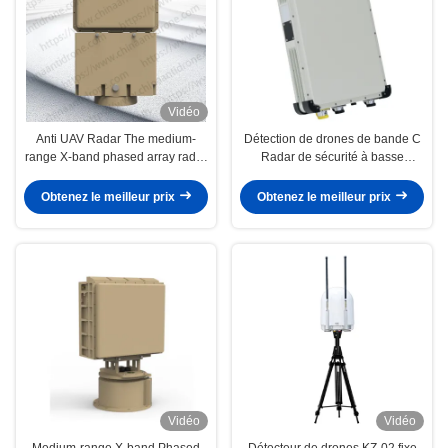
Vidéo
Anti UAV Radar The medium-
Détection de drones de bande C
range X-band phased array radar
Radar de sécurité à basse
with advanced machine learning
altitude de 8 km Radar anti-drone
technology and low false alarm
avec une précision d'azimut ≤1,0°
Obtenez le meilleur prix
Obtenez le meilleur prix
rates
Vidéo
Vidéo
Medium-range X-band Phased
Détecteur de drones KZ-02 fixe