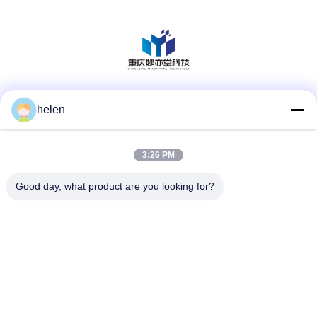
Réseaux sociaux
helen
3:26 PM
Contact rapide
Good day, what product are you looking for?
Téléphone
86--13101235550
E-mail
gary@chinaantidrone.com
Adresse
La Chine est un pays où le trafic aérien est le plus