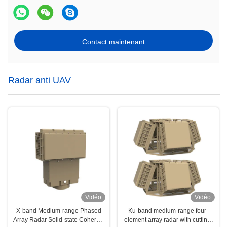
Contact maintenant
Radar anti UAV
Vidéo
Vidéo
X-band Medium-range Phased
Ku-band medium-range four-
Array Radar Solid-state Coherent
element array radar with cutting-