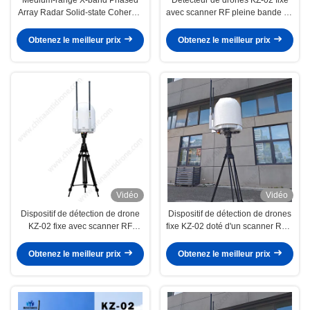
Array Radar Solid-state Coherent
avec scanner RF pleine bande de
Pulse Doppler System With AI
70 MHz à 8 GHz et moniteur à
Machine Learning For All-
360° pour plateforme cloud SIG
Obtenez le meilleur prix
Obtenez le meilleur prix
weather Low Small Slow Target
Detection And Ultra-low False
Alarms
Vidéo
Vidéo
Dispositif de détection de drone
Dispositif de détection de drones
KZ-02 fixe avec scanner RF
fixe KZ-02 doté d'un scanner RF à
pleine bande, moniteur 360° et
bande complète, d'un moniteur à
plateforme cloud SIG pour radar
360° et d'une plateforme cloud
Obtenez le meilleur prix
Obtenez le meilleur prix
anti-UAV
SIG