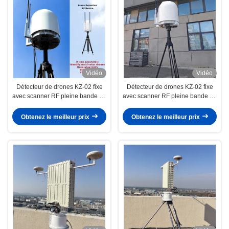
Vidéo
Vidéo
Détecteur de drones KZ-02 fixe
Détecteur de drones KZ-02 fixe
avec scanner RF pleine bande de
avec scanner RF pleine bande de
70 MHz à 8 GHz et moniteur à
70 MHz à 8 GHz et moniteur à
360° pour plateforme cloud SIG
360° pour plateforme cloud SIG
Obtenez le meilleur prix
Obtenez le meilleur prix