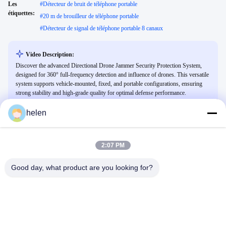
Les
#
Détecteur de bruit de téléphone portable
étiquettes:
#
20 m de brouilleur de téléphone portable
#
Détecteur de signal de téléphone portable 8 canaux
Video Description:
Discover the advanced Directional Drone Jammer Security Protection System,
designed for 360° full-frequency detection and influence of drones. This versatile
system supports vehicle-mounted, fixed, and portable configurations, ensuring
strong stability and high-grade quality for optimal defense performance.
helen
Vidéos Connexes
2:07 PM
Good day, what product are you looking for?
00:21
00:25
Système anti-drone intégré laser et
détonateur anti-drone
capteur multi-spectral de 3 Kw,
Détonateur Anti-Drone