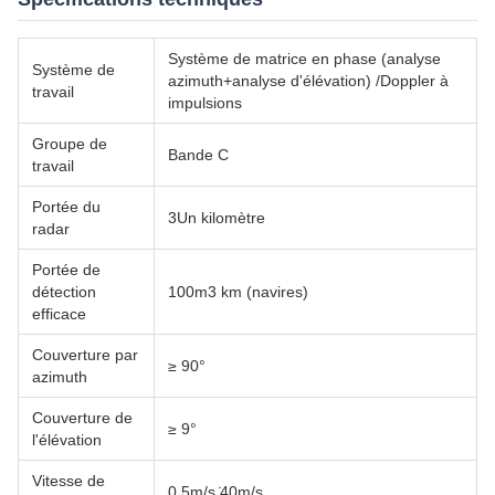
Système de matrice en phase (analyse
Système de
azimuth+analyse d'élévation) /Doppler à
travail
impulsions
Groupe de
Bande C
travail
Portée du
3Un kilomètre
radar
Portée de
détection
100m3 km (navires)
efficace
Couverture par
≥ 90°
azimuth
Couverture de
≥ 9°
l'élévation
Vitesse de
0.5m/s ̇40m/s